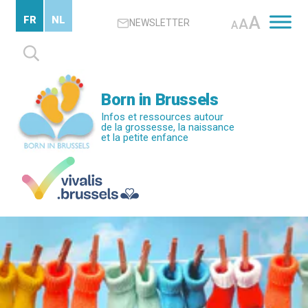
Passer
A
FR
NL
A
NEWSLETTER
au
A
contenu
Rechercher :
principal
Born in Brussels
Infos et ressources autour
de la grossesse, la naissance
et la petite enfance