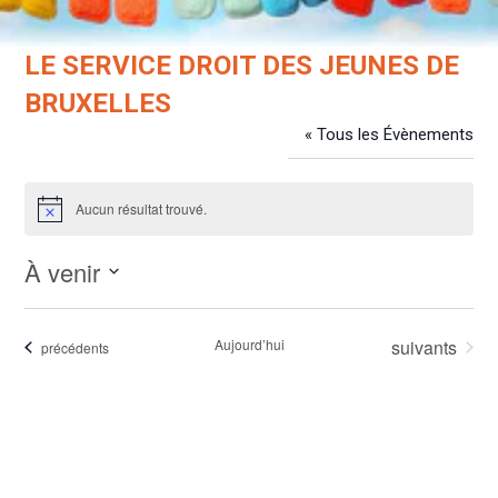
LE SERVICE DROIT DES JEUNES DE
BRUXELLES
« Tous les Évènements
Évènements dans ce organisateur
Aucun résultat trouvé.
Notice
À venir
Sélectionnez
une
Évènements
Aujourd’hui
suivants
Évènements
précédents
date.