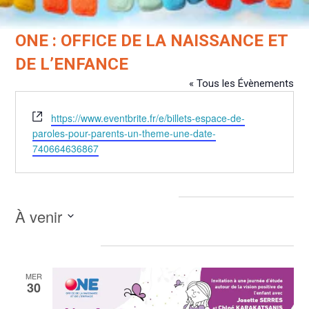
ONE : OFFICE DE LA NAISSANCE ET
DE L’ENFANCE
« Tous les Évènements
Site
https://www.eventbrite.fr/e/billets-espace-de-
web
paroles-pour-parents-un-theme-une-date-
740664636867
Évènements dans ce organisateur
À venir
Sélectionnez
septembre 2026
une
date.
MER
30