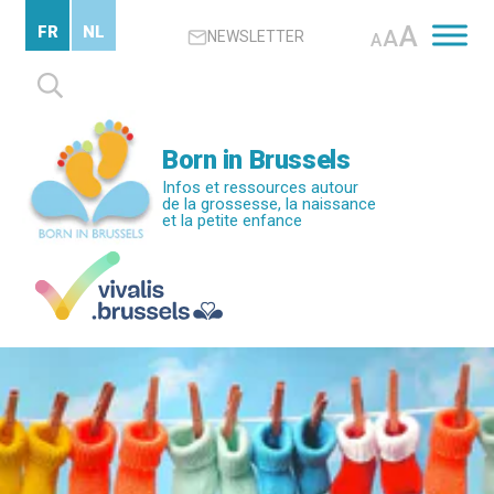
Passer
A
FR
NL
A
NEWSLETTER
au
A
contenu
Rechercher :
principal
Born in Brussels
Infos et ressources autour
de la grossesse, la naissance
et la petite enfance