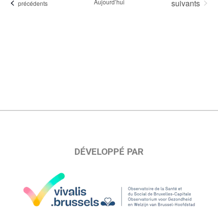
Évènements
Aujourd’hui
suivants
Évènements
précédents
date.
DÉVELOPPÉ PAR