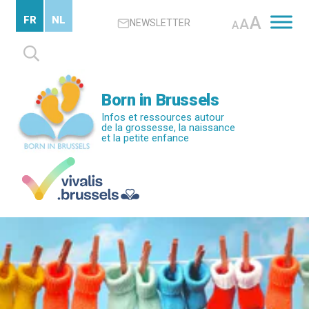
Passer
A
FR
NL
A
NEWSLETTER
au
A
contenu
Rechercher :
principal
Born in Brussels
Infos et ressources autour
de la grossesse, la naissance
et la petite enfance