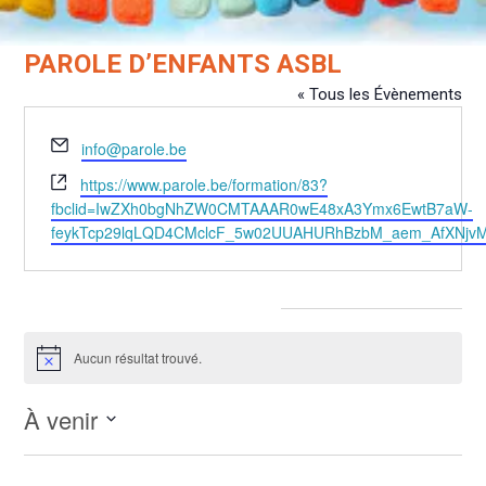
PAROLE D’ENFANTS ASBL
« Tous les Évènements
Email
info@parole.be
Site
https://www.parole.be/formation/83?
web
fbclid=IwZXh0bgNhZW0CMTAAAR0wE48xA3Ymx6EwtB7aW-
feykTcp29lqLQD4CMclcF_5w02UUAHURhBzbM_aem_AfXNjvM
Évènements dans ce organisateur
Aucun résultat trouvé.
Notice
À venir
Sélectionnez
une