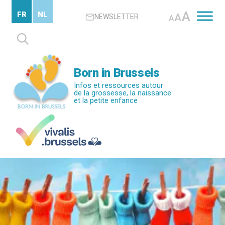
Passer
A
FR
NL
A
NEWSLETTER
au
A
contenu
Rechercher :
principal
Born in Brussels
Infos et ressources autour
de la grossesse, la naissance
et la petite enfance