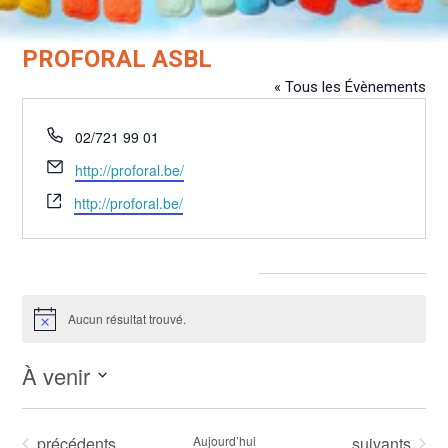
PROFORAL ASBL
« Tous les Évènements
Téléphone
02/721 99 01
Email
http://proforal.be/
Site
http://proforal.be/
web
Évènements dans ce organisateur
Aucun résultat trouvé.
Notice
À venir
Sélectionnez
une
Évènements
Évènements
précédents
Aujourd’hui
suivants
date.