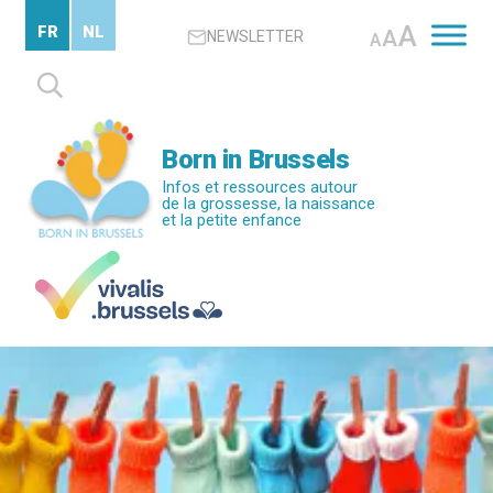
Passer
A
FR
NL
A
NEWSLETTER
au
A
contenu
Rechercher :
principal
Born in Brussels
Infos et ressources autour
de la grossesse, la naissance
et la petite enfance