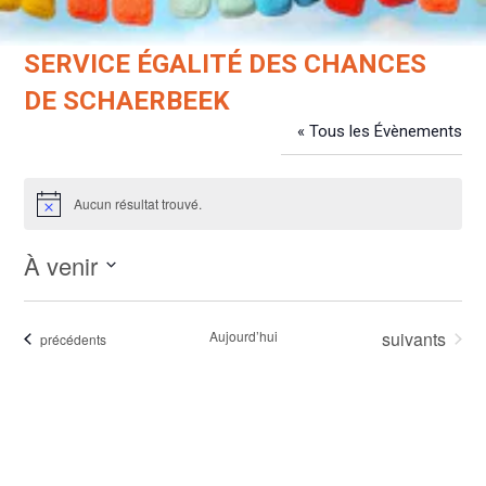
SERVICE ÉGALITÉ DES CHANCES
DE SCHAERBEEK
« Tous les Évènements
Évènements dans ce organisateur
Aucun résultat trouvé.
Notice
À venir
Sélectionnez
une
Évènements
Aujourd’hui
suivants
Évènements
précédents
date.