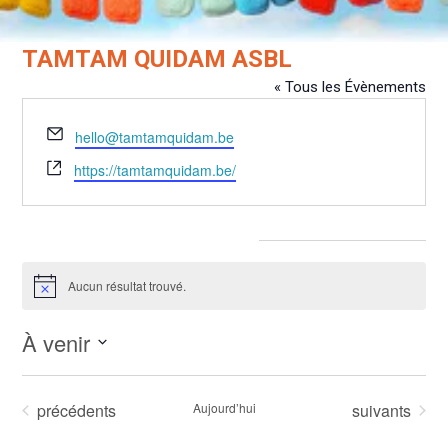
TAMTAM QUIDAM ASBL
« Tous les Évènements
Email
hello@tamtamquidam.be
Site
https://tamtamquidam.be/
web
Évènements dans ce organisateur
Aucun résultat trouvé.
Notice
À venir
Sélectionnez
une
Évènements
Évènements
précédents
Aujourd’hui
suivants
date.