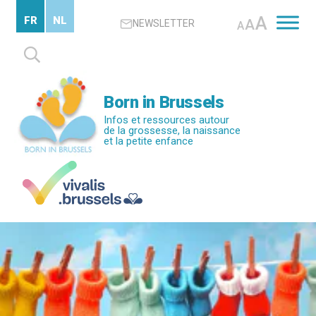
Passer
A
FR
NL
A
NEWSLETTER
au
A
contenu
Rechercher :
principal
Born in Brussels
Infos et ressources autour
de la grossesse, la naissance
et la petite enfance