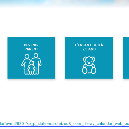
DEVENIR
L’ENFANT DE 0 À
PARENT
2,5 ANS
endar/event/9301?p_p_state=maximized&_com_liferay_calendar_web_por