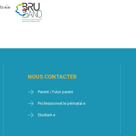
NOUS CONTACTER
Parent / Futur parent
Professionnel.le périnatal.e
Etudiant.e