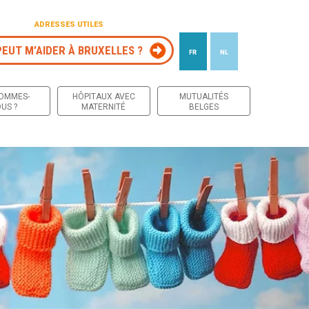
ADRESSES UTILES
PEUT M’AIDER À BRUXELLES ?
FR
NL
 contenu
SOMMES-
HÔPITAUX AVEC
MUTUALITÉS
US ?
MATERNITÉ
BELGES