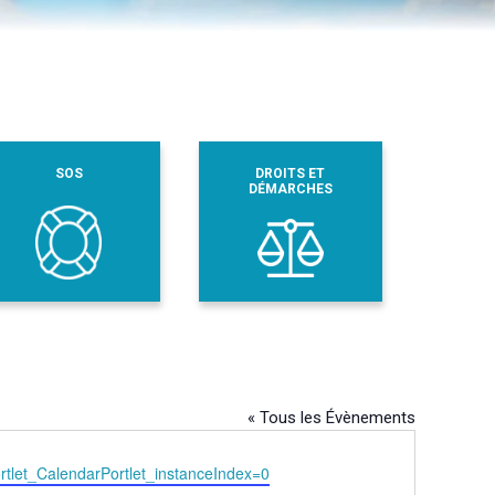
SOS
DROITS ET
DÉMARCHES
« Tous les Évènements
tlet_CalendarPortlet_instanceIndex=0