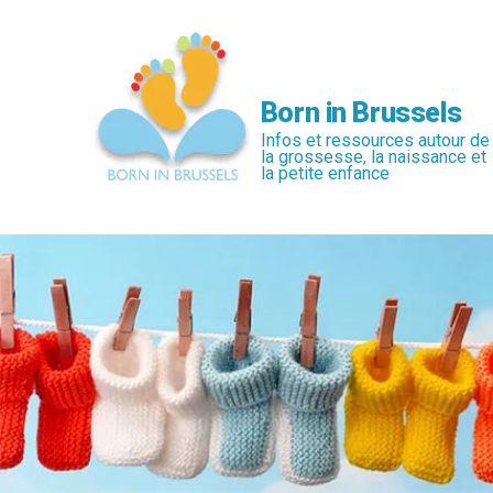
Passer
au
contenu
principal
Born in Brussels
Infos et ressources autour de
la grossesse, la naissance et
la petite enfance