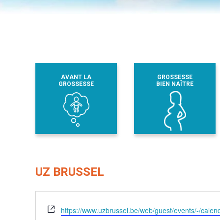
AVANT LA
GROSSESSE
GROSSESSE
BIEN NAÎTRE
UZ BRUSSEL
Site
https://www.uzbrussel.be/web/guest/events/-/cal
web