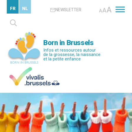
Passer
A
FR
NL
A
NEWSLETTER
au
A
contenu
Rechercher :
principal
Born in Brussels
Infos et ressources autour
de la grossesse, la naissance
et la petite enfance