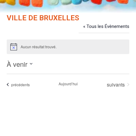
VILLE DE BRUXELLES
« Tous les Évènements
Évènements dans ce organisateur
Aucun résultat trouvé.
Notice
À venir
Sélectionnez
une
Évènements
Aujourd’hui
suivants
Évènements
précédents
date.