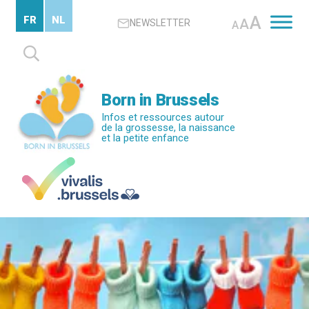
Passer
A
FR
NL
A
NEWSLETTER
au
A
contenu
Rechercher :
principal
Born in Brussels
Infos et ressources autour
de la grossesse, la naissance
et la petite enfance