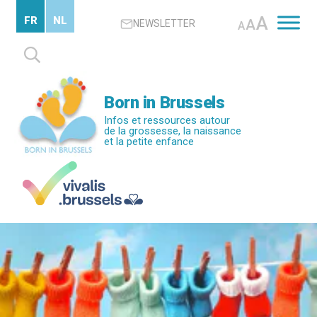
Passer
A
FR
NL
A
NEWSLETTER
au
A
contenu
Rechercher :
principal
Born in Brussels
Infos et ressources autour
de la grossesse, la naissance
et la petite enfance