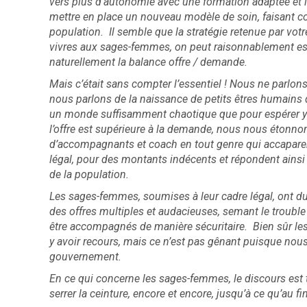
vers plus d’autonomie avec une formation adaptée et l
mettre en place un nouveau modèle de soin, faisant coï
population. Il semble que la stratégie retenue par votr
vivres aux sages-femmes, on peut raisonnablement espé
naturellement la balance offre / demande.
Mais c’était sans compter l’essentiel ! Nous ne parlons
nous parlons de la naissance de petits êtres humains q
un monde suffisamment chaotique que pour espérer y ê
l’offre est supérieure à la demande, nous nous étonno
d’accompagnants et coach en tout genre qui accapare
légal, pour des montants indécents et répondent ains
de la population.
Les sages-femmes, soumises à leur cadre légal, ont du
des offres multiples et audacieuses, semant le trouble
être accompagnés de manière sécuritaire. Bien sûr les t
y avoir recours, mais ce n’est pas gênant puisque no
gouvernement.
En ce qui concerne les sages-femmes, le discours est to
serrer la ceinture, encore et encore, jusqu’à ce qu’au fina