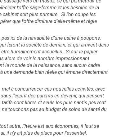
e passage vers un master, ce qui permettrait de
ncider l’offre sage-femme et les besoins de la
e cabinet soit plus primaire. Si l’on coupe les
rer que l’offre diminue d’elle-même et règle
 pas ici de la rentabilité d’une usine à poupons,
ui feront la société de demain, et qui arrivent dans
tre humainement accueillis. Si sur le papier
ns alors de voir le nombre impressionnant
nt le monde de la naissance, sans aucun cadre
i à une demande bien réelle qui émane directement
 mal à concurrencer ces nouvelles activités, avec
 dans l’esprit des parents en devenir, qui pensent
arifs sont libres et seuls les plus nantis peuvent
us ne touchons pas au budget de soins de santé du
ut autre, l’heure est aux économies, il faut se
l, il n’y ait plus de place pour l’essentiel.