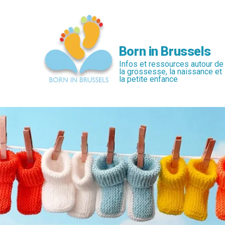
Passer
au
contenu
principal
Born in Brussels
Infos et ressources autour de
la grossesse, la naissance et
la petite enfance