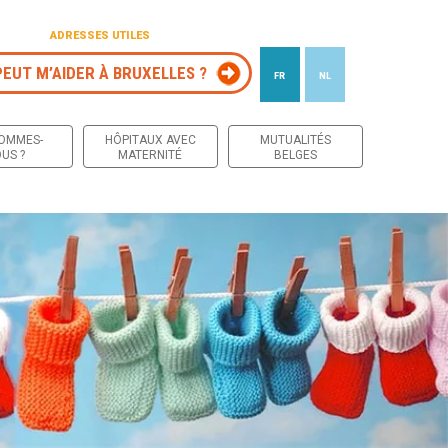
ADRESSES UTILES
PEUT M’AIDER À BRUXELLES ?
FR
NL
 contenu
SOMMES-
HÔPITAUX AVEC
MUTUALITÉS
US ?
MATERNITÉ
BELGES