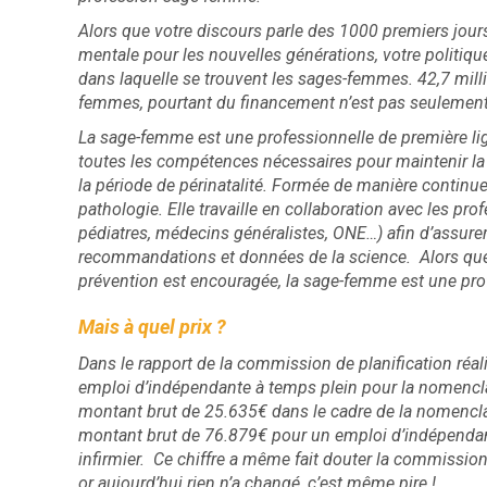
Alors que votre discours parle des 1000 premiers jou
mentale pour les nouvelles générations, votre politiq
dans laquelle se trouvent les sages-femmes. 42,7 mill
femmes, pourtant du financement n’est pas seulement n
La sage-femme est une professionnelle de première lig
toutes les compétences nécessaires pour maintenir la
la période de périnatalité. Formée de manière continue
pathologie. Elle travaille en collaboration avec les pro
pédiatres, médecins généralistes, ONE…) afin d’assurer
recommandations et données de la science. Alors que
prévention est encouragée, la sage-femme est une prof
Mais à quel prix ?
Dans le rapport de la commission de planification réal
emploi d’indépendante à temps plein pour la nomencl
montant brut de 25.635€ dans le cadre de la nomencl
montant brut de 76.879€ pour un emploi d’indépendan
infirmier. Ce chiffre a même fait douter la commission t
or aujourd’hui rien n’a changé, c’est même pire !