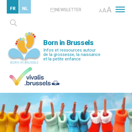
Passer
A
FR
NL
A
NEWSLETTER
au
A
contenu
Rechercher :
principal
Born in Brussels
Infos et ressources autour
de la grossesse, la naissance
et la petite enfance