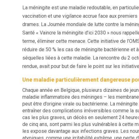
La méningite est une maladie redoutable, en particuli
vaccination
et une vigilance accrue face aux premier
drames. La Journée mondiale de lutte contre la méningit
Santé « Vaincre la méningite d’ici 2030 » nous rappelle
terme, éliminer cette menace. Cette initiative de l’OM
réduire de 50 % les cas de méningite bactérienne et 
séquelles liées à cette maladie. La rencontre du 2 oct
rendue, avait pour but de faire le point sur les initiati
Une maladie particulièrement dangereuse pou
Chaque année en Belgique
, plusieurs dizaines de jeu
maladie inflammatoire des méninges – les membranes e
peut être d’origine virale ou bactérienne. La méningite
entraîner des complications irréversibles comme la su
cas les plus graves, un décès en seulement 24 heure
de cinq ans, sont parmi les plus vulnérables à cette
les expose davantage aux infections graves. Les no
atypiques, comme une irritabilité extrême, une perte d