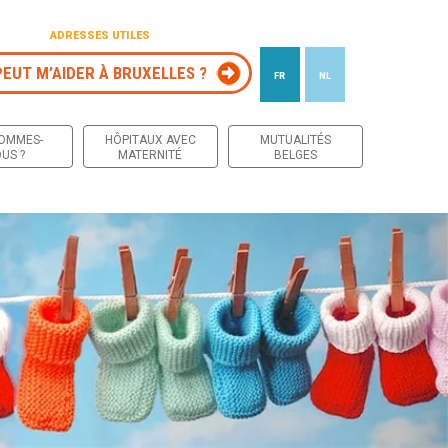
ADRESSES UTILES
PEUT M’AIDER À BRUXELLES ?
FR
NL
 contenu
SOMMES-
HÔPITAUX AVEC
MUTUALITÉS
US ?
MATERNITÉ
BELGES