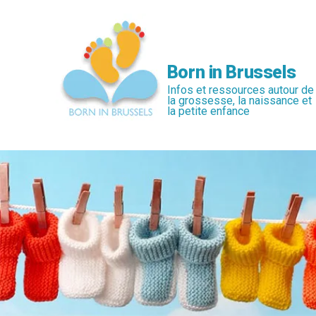
Passer
au
contenu
principal
Born in Brussels
Infos et ressources autour de
la grossesse, la naissance et
la petite enfance