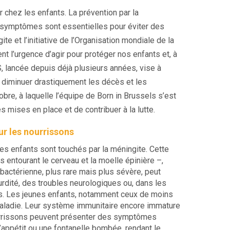
er chez les enfants. La prévention par
la
s symptômes sont essentielles pour éviter des
e et l’initiative de l’Organisation mondiale de la
nt l’urgence d’agir pour protéger nos enfants et, à
S, lancée depuis déjà plusieurs années, vise à
à diminuer drastiquement les décès et les
obre, à laquelle l’équipe de Born in Brussels s’est
ves mises en place et de contribuer à la lutte.
r les nourrissons
nes enfants sont touchés par la méningite. Cette
ntourant le cerveau et la moelle épinière –,
 bactérienne, plus rare mais plus sévère, peut
rdité, des troubles neurologiques ou, dans les
s. Les jeunes enfants, notamment ceux de moins
 maladie. Leur système immunitaire encore immature
urrissons peuvent présenter des symptômes
’appétit ou une fontanelle bombée, rendant le