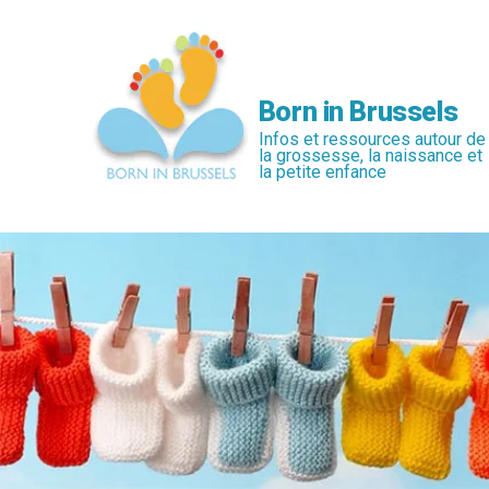
Passer
au
contenu
principal
Born in Brussels
Infos et ressources autour de
la grossesse, la naissance et
la petite enfance