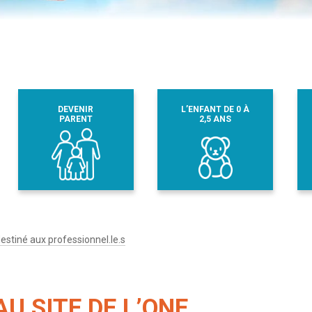
DEVENIR
L’ENFANT DE 0 À
PARENT
2,5 ANS
destiné aux professionnel.le.s
U SITE DE L’ONE