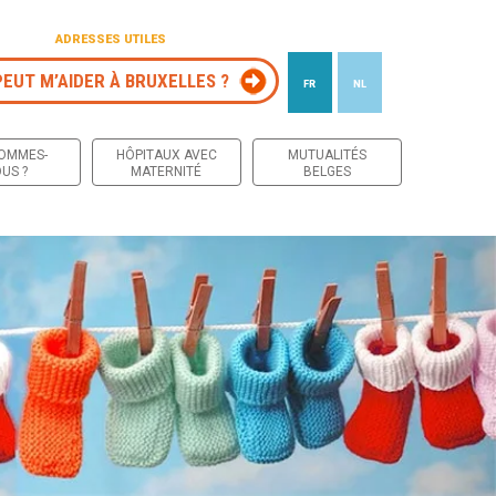
ADRESSES UTILES
PEUT M’AIDER À BRUXELLES ?
FR
NL
 contenu
SOMMES-
HÔPITAUX AVEC
MUTUALITÉS
US ?
MATERNITÉ
BELGES