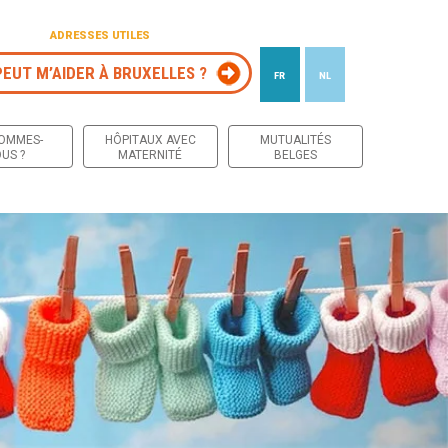
ADRESSES UTILES
PEUT M’AIDER À BRUXELLES ?
FR
NL
 contenu
SOMMES-
HÔPITAUX AVEC
MUTUALITÉS
US ?
MATERNITÉ
BELGES