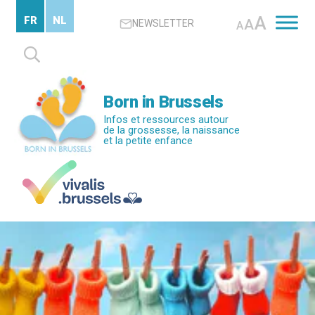
Passer
A
FR
NL
A
NEWSLETTER
au
A
contenu
Rechercher :
principal
Born in Brussels
Infos et ressources autour
de la grossesse, la naissance
et la petite enfance