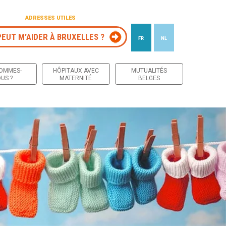
ADRESSES UTILES
PEUT M’AIDER À BRUXELLES ?
FR
NL
 contenu
SOMMES-
HÔPITAUX AVEC
MUTUALITÉS
US ?
MATERNITÉ
BELGES