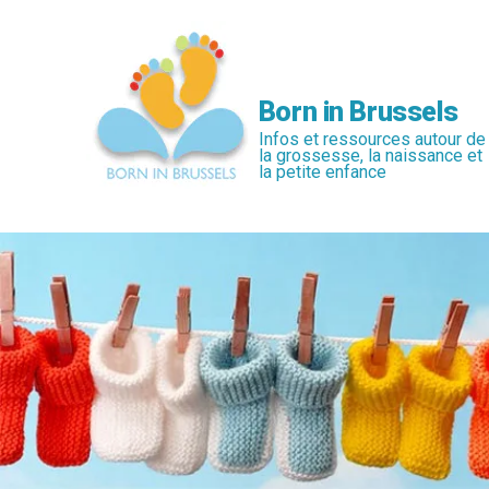
Passer
au
contenu
principal
Born in Brussels
Infos et ressources autour de
la grossesse, la naissance et
la petite enfance