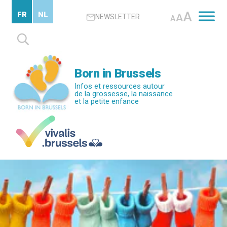
Passer
A
FR
NL
A
NEWSLETTER
au
A
contenu
Rechercher :
principal
Born in Brussels
Infos et ressources autour
de la grossesse, la naissance
et la petite enfance