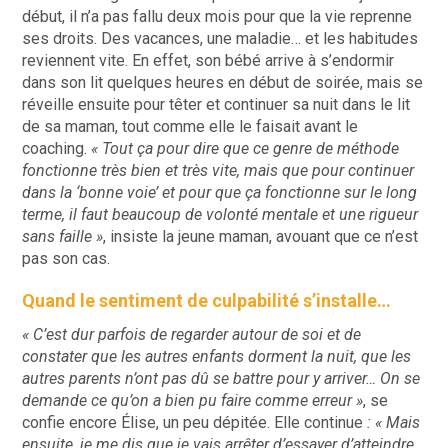
début, il n’a pas fallu deux mois pour que la vie reprenne
ses droits. Des vacances, une maladie… et les habitudes
reviennent vite. En effet, son bébé arrive à s’endormir
dans son lit quelques heures en début de soirée, mais se
réveille ensuite pour têter et continuer sa nuit dans le lit
de sa maman, tout comme elle le faisait avant le
coaching.
« Tout ça pour dire que ce genre de méthode
fonctionne très bien et très vite, mais que pour continuer
dans la ‘bonne voie’ et pour que ça fonctionne sur le long
terme, il faut beaucoup de volonté mentale et une rigueur
sans faille »
, insiste la jeune maman, avouant que ce n’est
pas son cas.
Quand le sentiment de culpabilité s’installe…
« C’est dur parfois de regarder autour de soi et de
constater que les autres enfants dorment la nuit, que les
autres parents n’ont pas dû se battre pour y arriver… On se
demande ce qu’on a bien pu faire comme erreur »
, se
confie encore Élise, un peu dépitée. Elle continue
: « Mais
ensuite, je me dis que je vais arrêter d’essayer d’atteindre