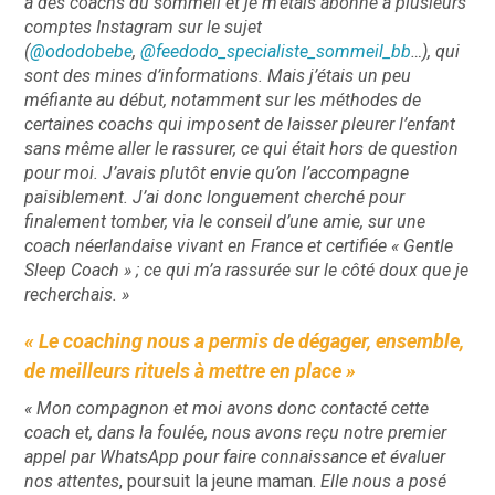
à des coachs du sommeil et je m’étais abonné à plusieurs
comptes Instagram sur le sujet
(
@ododobebe
,
@feedodo_specialiste_sommeil_bb
…), qui
sont des mines d’informations. Mais j’étais un peu
méfiante au début, notamment sur les méthodes de
certaines coachs qui imposent de laisser pleurer l’enfant
sans même aller le rassurer, ce qui était hors de question
pour moi. J’avais plutôt envie qu’on l’accompagne
paisiblement. J’ai donc longuement cherché pour
finalement tomber, via le conseil d’une amie, sur une
coach néerlandaise vivant en France et certifiée « Gentle
Sleep Coach » ; ce qui m’a rassurée sur le côté doux que je
recherchais. »
« Le coaching nous a permis de dégager, ensemble,
de meilleurs rituels à mettre en place »
« Mon compagnon et moi avons donc contacté cette
coach et, dans la foulée, nous avons reçu notre premier
appel par WhatsApp pour faire connaissance et évaluer
nos attentes
, poursuit la jeune maman.
Elle nous a posé