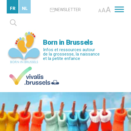
Passer
A
FR
NL
A
NEWSLETTER
au
A
contenu
Rechercher :
principal
Born in Brussels
Infos et ressources autour
de la grossesse, la naissance
et la petite enfance