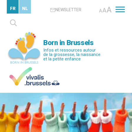
Passer
A
FR
NL
A
NEWSLETTER
au
A
contenu
Rechercher :
principal
Born in Brussels
Infos et ressources autour
de la grossesse, la naissance
et la petite enfance