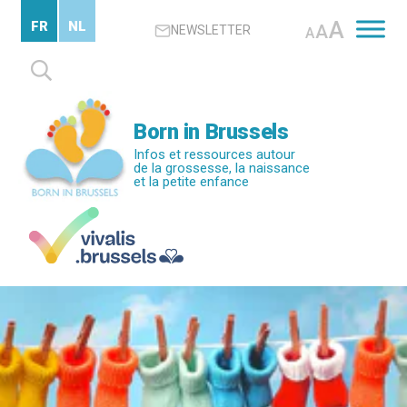
Passer
A
FR
NL
A
NEWSLETTER
au
A
contenu
Rechercher :
principal
Born in Brussels
Infos et ressources autour
de la grossesse, la naissance
et la petite enfance