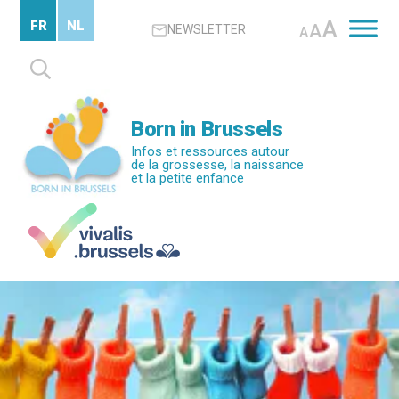
Passer
A
FR
NL
A
NEWSLETTER
au
A
contenu
Rechercher :
principal
Born in Brussels
Infos et ressources autour
de la grossesse, la naissance
et la petite enfance