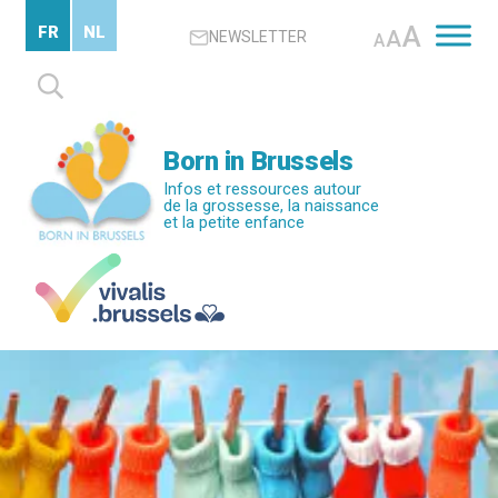
Passer
A
FR
NL
A
NEWSLETTER
au
A
contenu
Rechercher :
principal
Born in Brussels
Infos et ressources autour
de la grossesse, la naissance
et la petite enfance