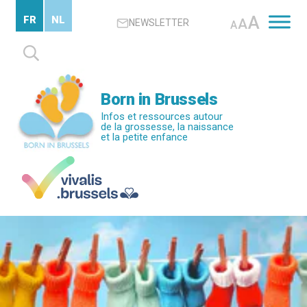
Passer
A
FR
NL
A
NEWSLETTER
au
A
contenu
Rechercher :
principal
Born in Brussels
Infos et ressources autour
de la grossesse, la naissance
et la petite enfance