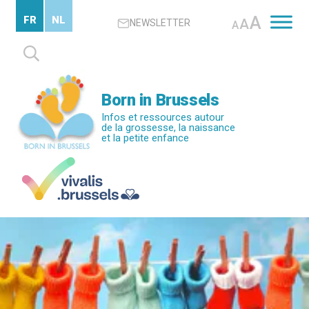
Passer
A
FR
NL
A
NEWSLETTER
au
A
contenu
Rechercher :
principal
Born in Brussels
Infos et ressources autour
de la grossesse, la naissance
et la petite enfance