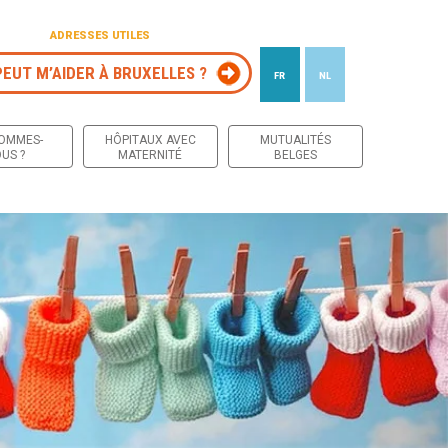
ADRESSES UTILES
PEUT M’AIDER À BRUXELLES ?
FR
NL
 contenu
SOMMES-
HÔPITAUX AVEC
MUTUALITÉS
US ?
MATERNITÉ
BELGES