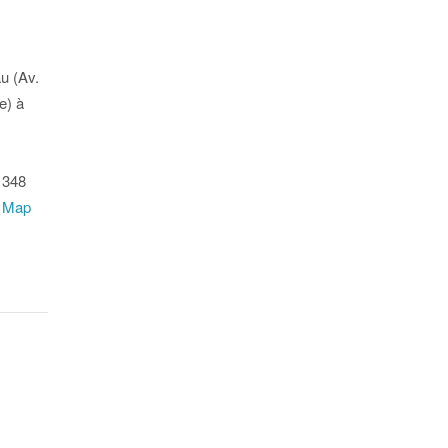
u (Av.
e) à
1348
 Map