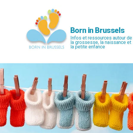
Passer
au
contenu
principal
Born in Brussels
Infos et ressources autour de
la grossesse, la naissance et
la petite enfance