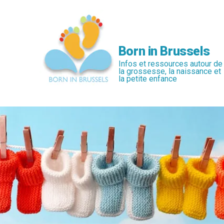
Passer
au
contenu
principal
Born in Brussels
Infos et ressources autour de
la grossesse, la naissance et
la petite enfance