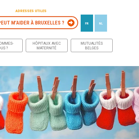
ADRESSES UTILES
PEUT M’AIDER À BRUXELLES ?
FR
NL
 contenu
SOMMES-
HÔPITAUX AVEC
MUTUALITÉS
US ?
MATERNITÉ
BELGES