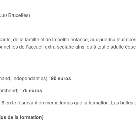
030 Bruxelles)
anté, de la famille et de la petite enfance, aux puériculteur·rice
nel·les de l’accueil extra-scolaire ainsi qu’à tout·e adulte éduc
chand, indépendant·es) :
90 euros
marchand) :
75 euros
i 0.6 en le réservant en même temps que la formation. Les boites
us de la formation)