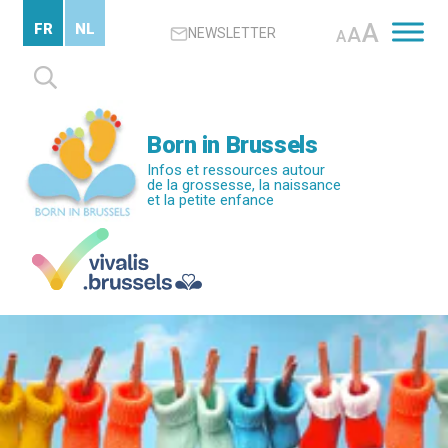
Passer
A
FR
NL
A
NEWSLETTER
au
A
contenu
Rechercher :
principal
Born in Brussels
Infos et ressources autour
de la grossesse, la naissance
et la petite enfance