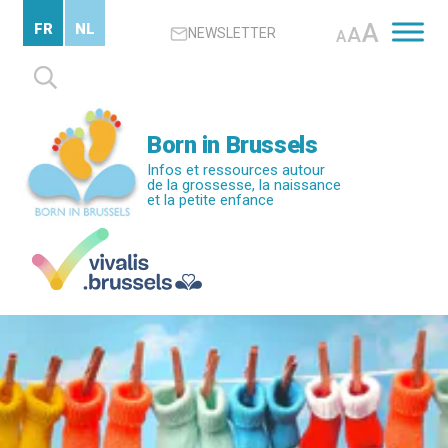
Passer
A
FR
NL
A
NEWSLETTER
au
A
contenu
Rechercher :
principal
Born in Brussels
Infos et ressources autour
de la grossesse, la naissance
et la petite enfance