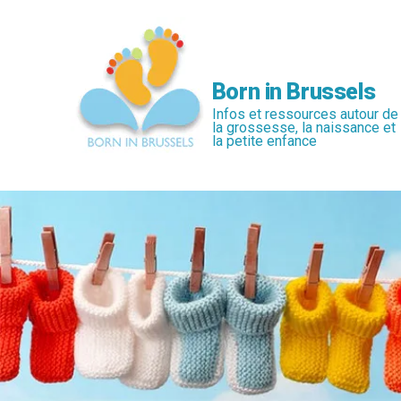
Passer
au
contenu
principal
Born in Brussels
Infos et ressources autour de
la grossesse, la naissance et
la petite enfance