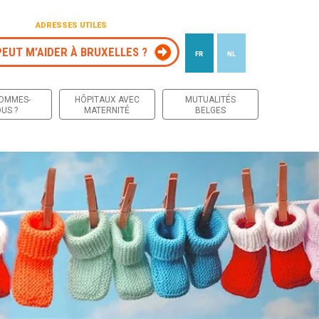
ADRESSES UTILES
PEUT M’AIDER À BRUXELLES ?
FR
NL
 contenu
SOMMES-
HÔPITAUX AVEC
MUTUALITÉS
US ?
MATERNITÉ
BELGES