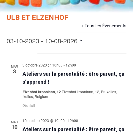
ULB ET ELZENHOF
« Tous les Évènements
Évènements dans ce organisateur
03-10-2023
 - 
10-08-2026
Sélectionnez
octobre 2023
une
date.
3 octobre 2023 @ 10h00
-
12h00
MAR
3
Ateliers sur la parentalité : être parent, ça
s’apprend !
Elzenhof kroonlaan, 12
Elzenhof kroonlaan, 12, Bruxelles,
Ixelles, Belgium
Gratuit
10 octobre 2023 @ 10h00
-
12h00
MAR
10
Ateliers sur la parentalité : être parent, ça