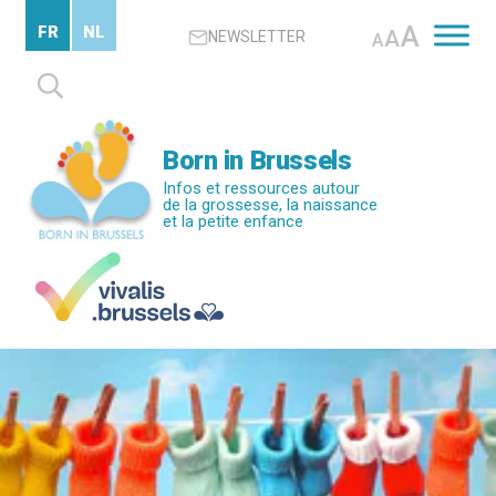
Passer
A
FR
NL
A
NEWSLETTER
au
A
contenu
Rechercher :
principal
Born in Brussels
Infos et ressources autour
de la grossesse, la naissance
et la petite enfance