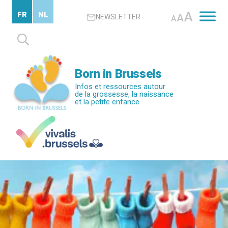
Passer
A
FR
NL
A
NEWSLETTER
au
A
contenu
Rechercher :
principal
Born in Brussels
Infos et ressources autour
de la grossesse, la naissance
et la petite enfance