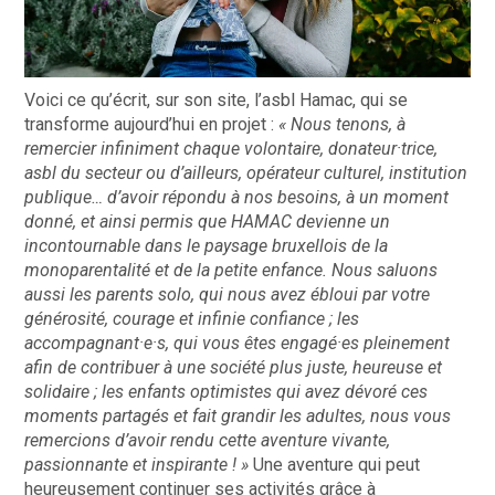
Voici ce qu’écrit, sur son site, l’asbl Hamac, qui se
transforme aujourd’hui en projet :
« Nous tenons, à
remercier infiniment chaque volontaire, donateur·trice,
asbl du secteur ou d’ailleurs, opérateur culturel, institution
publique… d’avoir répondu à nos besoins, à un moment
donné, et ainsi permis que HAMAC devienne un
incontournable dans le paysage bruxellois de la
monoparentalité et de la petite enfance. Nous saluons
aussi les
parents solo
, qui nous avez ébloui par votre
générosité, courage et infinie confiance ; les
accompagnant·e·s
, qui vous êtes engagé·es pleinement
afin de contribuer à une société plus juste, heureuse et
solidaire ; les
enfants
optimistes qui avez dévoré ces
moments partagés et fait grandir les adultes, nous vous
remercions d’avoir rendu cette aventure vivante,
passionnante et inspirante ! »
Une aventure qui peut
heureusement continuer ses activités grâce à