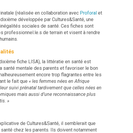
érinatale (réalisée en collaboration avec
Proforal
et
 la dixième développée par Cultures&Santé, une
 inégalités sociales de santé. Ces fiches sont
professionnel.le.s de terrain et visent à rendre
 humains.
galités
ixième fiche LISA), la littératie en santé est
la santé mentale des parents et favoriser le bon
malheureusement encore trop flagrantes entre les
nt le fait que
« les femmes nées en Afrique
leur suivi prénatal tardivement que celles nées en
nomiques mais aussi d’une reconnaissance plus
is. »
xplicative de Cultures&Santé, il semblerait que
 en santé chez les parents. Ils doivent notamment