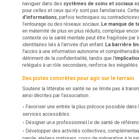
naviguer dans des
systèmes de soins et sociaux 
pour celles et ceux qui n’y sont pas familiarisés. Cett
d’informations
, parfois techniques ou contradictoire
l’entourage ou des réseaux sociaux.
Le manque de t
en maternité de plus en plus réduits, complique encor
contexte où la santé mentale peut être fragilisée pa
identitaires liés à l’arrivée d’un enfant.
La barrière li
l’accès à une information autonome et compréhensible,
détriment de la confidentialité, tandis que l’
implicatio
relégués à un rôle secondaire, renforce les inégalités
Des pistes concrètes pour agir sur le terrain
Soutenir la littératie en santé ne se limite pas à tran
ainsi décrites par l’association :
Favoriser une entrée la plus précoce possible dans l
services accessibles.
Désigner un.e professionnel.l.e de santé de référence
Développer des activités collectives, complémentair
parole, ateliers pratiques, cours de préparation à la n