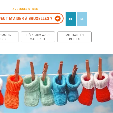
ADRESSES UTILES
PEUT M’AIDER À BRUXELLES ?
FR
NL
 contenu
SOMMES-
HÔPITAUX AVEC
MUTUALITÉS
US ?
MATERNITÉ
BELGES