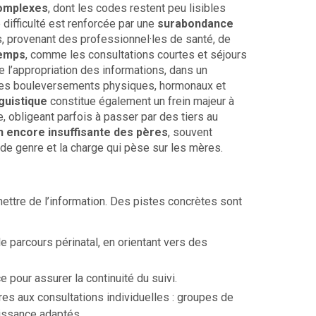
complexes
, dont les codes restent peu lisibles
e difficulté est renforcée par une
surabondance
s, provenant des professionnel·les de santé, de
emps
, comme les consultations courtes et séjours
e l’appropriation des informations, dans un
r les bouleversements physiques, hormonaux et
nguistique
constitue également un frein majeur à
 obligeant parfois à passer par des tiers au
n encore insuffisante des pères
, souvent
 de genre et la charge qui pèse sur les mères.
smettre de l’information. Des pistes concrètes sont
e parcours périnatal, en orientant vers des
 pour assurer la continuité du suivi.
es aux consultations individuelles : groupes de
aissance adaptés.