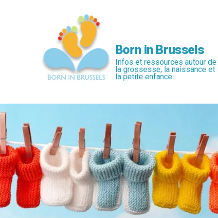
Passer
au
contenu
principal
Born in Brussels
Infos et ressources autour de
la grossesse, la naissance et
la petite enfance