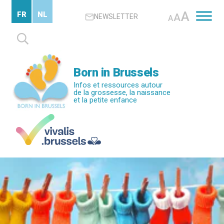
Passer
A
FR
NL
A
NEWSLETTER
au
A
contenu
Rechercher :
principal
Born in Brussels
Infos et ressources autour
de la grossesse, la naissance
et la petite enfance