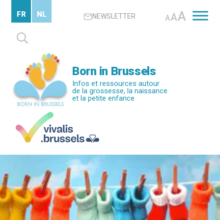
Passer
A
FR
NL
A
NEWSLETTER
au
A
contenu
Rechercher :
principal
Born in Brussels
Infos et ressources autour
de la grossesse, la naissance
et la petite enfance