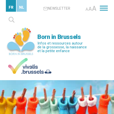
Passer
A
FR
NL
A
NEWSLETTER
au
A
contenu
Rechercher :
principal
Born in Brussels
Infos et ressources autour
de la grossesse, la naissance
et la petite enfance