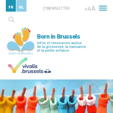
Passer
A
FR
NL
A
NEWSLETTER
au
A
contenu
Rechercher :
principal
Born in Brussels
Infos et ressources autour
de la grossesse, la naissance
et la petite enfance