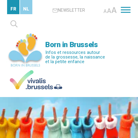
Passer
A
FR
NL
A
NEWSLETTER
au
A
contenu
Rechercher :
principal
Born in Brussels
Infos et ressources autour
de la grossesse, la naissance
et la petite enfance