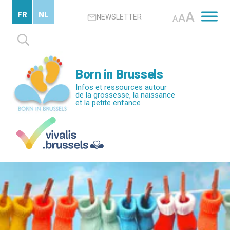
Passer
A
FR
NL
A
NEWSLETTER
au
A
contenu
Rechercher :
principal
Born in Brussels
Infos et ressources autour
de la grossesse, la naissance
et la petite enfance