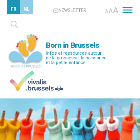
Passer
A
FR
NL
A
NEWSLETTER
au
A
contenu
Rechercher :
principal
Born in Brussels
Infos et ressources autour
de la grossesse, la naissance
et la petite enfance