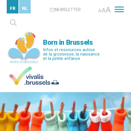
Passer
A
FR
NL
A
NEWSLETTER
au
A
contenu
Rechercher :
principal
Born in Brussels
Infos et ressources autour
de la grossesse, la naissance
et la petite enfance